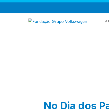
A 
Q
M
T
No Dia dos Pa