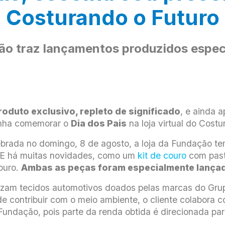
Costurando o Futuro
o traz lançamentos produzidos especi
roduto exclusivo, repleto de significado
, e ainda 
nha comemorar o
Dia dos Pais
na loja virtual do Costu
lebrada no domingo, 8 de agosto, a loja da Fundação t
s. E há muitas novidades, como um
kit de couro
com past
ouro.
Ambas as peças foram especialmente lançada
lizam tecidos automotivos doados pelas marcas do Gru
de contribuir com o meio ambiente, o cliente colabora 
Fundação, pois parte da renda obtida é direcionada para