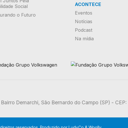
al Juntos Pela
ACONTECE
lidade Social
Eventos
urando o Futuro
Notícias
Podcast
Na mídia
 - Bairro Demarchi, São Bernardo do Campo (SP) - CEP
ireitos reservados. Produzido por
Ludy.Co
&
Woolly