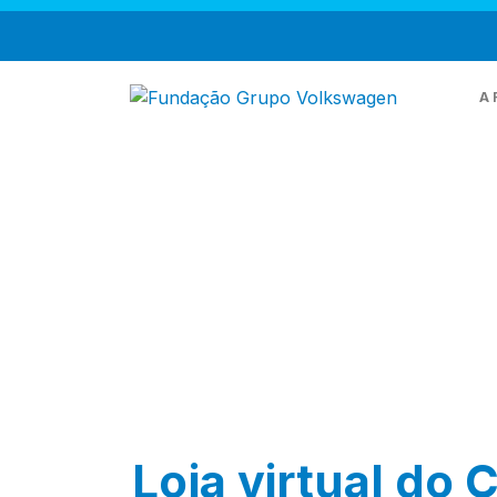
A 
Q
M
T
Loja virtual do