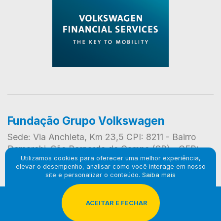
Fundação Grupo Volkswagen
Sede: Via Anchieta, Km 23,5 CPI: 8211 - Bairro
Demarchi, São Bernardo do Campo (SP) - CEP:
Utilizamos cookies para oferecer uma melhor experiência,
09823-901
elevar o desempenho, analisar como você interage em nosso
site e personalizar o conteúdo.
Saiba mais
        ACEITAR E FECHAR

© 2024 Fundação Grupo Volkswagen. Todos os direitos
reservados. Produzido por
Ludy.Co
&
Woolly