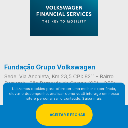
Fundação Grupo Volkswagen
Sede: Via Anchieta, Km 23,5 CPI: 8211 - Bairro
Demarchi, São Bernardo do Campo (SP) - CEP:
Utilizamos cookies para oferecer uma melhor experiência,
09823-901
elevar o desempenho, analisar como você interage em nosso
site e personalizar o conteúdo.
Saiba mais
© 2024 Fundação Grupo Volkswagen. Todos os direitos
        ACEITAR E FECHAR

reservados. Produzido por
Ludy.Co
&
Woolly