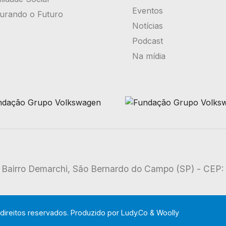
Eventos
urando o Futuro
Notícias
Podcast
Na mídia
 - Bairro Demarchi, São Bernardo do Campo (SP) - CEP
ireitos reservados. Produzido por
Ludy.Co
&
Woolly