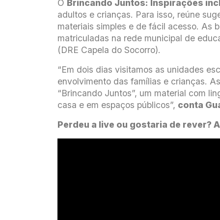
O
Brincando Juntos: Inspirações inc
adultos e crianças. Para isso, reúne su
materiais simples e de fácil acesso. As 
matriculadas na rede municipal de educ
(DRE Capela do Socorro).
“Em dois dias visitamos as unidades esc
envolvimento das famílias e crianças. A
“Brincando Juntos”, um material com lin
casa e em espaços públicos”,
conta Gu
Perdeu a live ou gostaria de rever? 