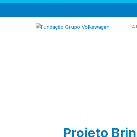
A 
Q
M
T
Projeto Bri