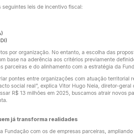
seguintes leis de incentivo fiscal:
A)
FDI)
etos por organização. No entanto, a escolha das propos
 base na aderência aos critérios previamente definido
as parceiras e do alinhamento com a estratégia da Fun
r pontes entre organizações com atuação territorial 
acto social real”, explica Vitor Hugo Neia, diretor-gera
ssar R$ 13 milhões em 2025, buscamos atrair novos parc
nta.
uem já transforma realidades
ópria Fundação com os de empresas parceiras, amplian