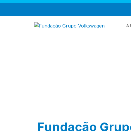
A 
Q
M
T
Fundação Grupo