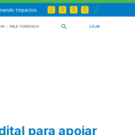
omando Impactos
IA
FALE CONOSCO
LOJA
tal para apoiar