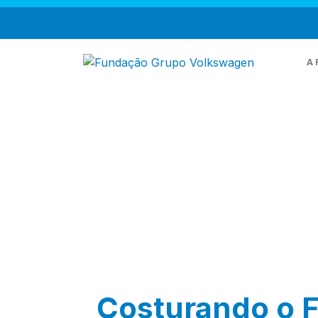
A 
Q
M
T
Costurando o F