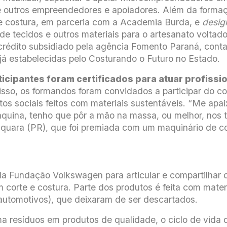
e outros empreendedores e apoiadores. Além da forma
 e costura, em parceria com a Academia Burda, e
desig
 tecidos e outros materiais para o artesanato voltado 
rédito subsidiado pela agência Fomento Paraná, cont
á estabelecidas pelo Costurando o Futuro no Estado.
ticipantes foram certificados para atuar profiss
isso, os formandos foram convidados a participar do 
os sociais feitos com materiais sustentáveis. “Me apa
máquina, tenho que pôr a mão na massa, ou melhor, nos 
quara (PR), que foi premiada com um maquinário de co
da Fundação Volkswagen para articular e compartilhar 
orte e costura. Parte dos produtos é feita com mate
automotivos), que deixaram de ser descartados.
ma resíduos em produtos de qualidade, o ciclo de vida 