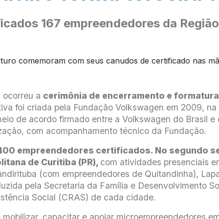
ficados 167 empreendedores da Região
, ocorreu a
cerimônia de encerramento e formatura
iativa foi criada pela Fundação Volkswagen em 2009, na
meio de acordo firmado entre a Volkswagen do Brasil e
lização, com acompanhamento técnico da Fundação.
a 400 empreendedores certificados. No segundo s
itana de Curitiba (PR),
com atividades presenciais em
ndirituba (com empreendedores de Quitandinha), Lapa
duzida pela Secretaria da Família e Desenvolvimento 
istência Social (CRAS) de cada cidade.
 mobilizar, capacitar e apoiar microempreendedores em 