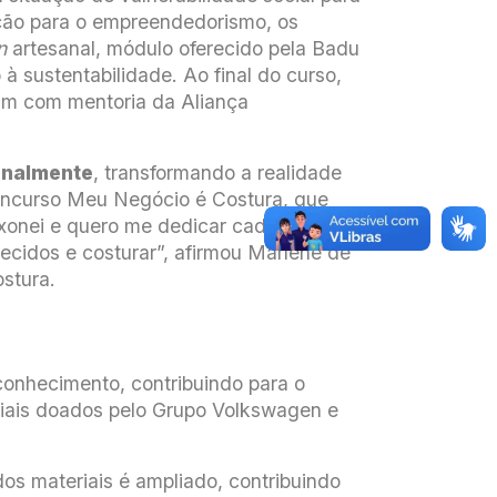
ção para o empreendedorismo, os
n
artesanal, módulo oferecido pela Badu
à sustentabilidade. Ao final do curso,
am com mentoria da Aliança
ionalmente
, transformando a realidade
concurso Meu Negócio é Costura, que
ixonei e quero me dedicar cada dia mais.
tecidos e costurar”, afirmou Marlene de
stura.
conhecimento, contribuindo para o
riais doados pelo Grupo Volkswagen e
dos materiais é ampliado, contribuindo