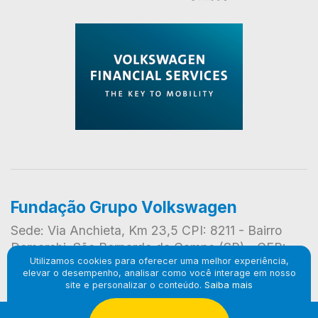
Fundação Grupo Volkswagen
Sede: Via Anchieta, Km 23,5 CPI: 8211 - Bairro
Demarchi, São Bernardo do Campo (SP) - CEP:
Utilizamos cookies para oferecer uma melhor experiência,
09823-901
elevar o desempenho, analisar como você interage em nosso
site e personalizar o conteúdo.
Saiba mais