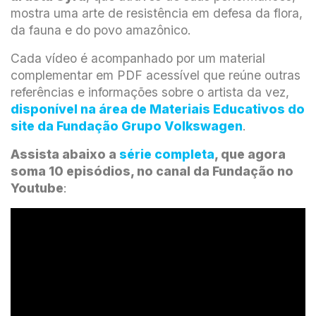
mostra uma arte de resistência em defesa da flora,
da fauna e do povo amazônico.
Cada vídeo é acompanhado por um material
complementar em PDF acessível que reúne outras
referências e informações sobre o artista da vez,
disponível na área de Materiais Educativos do
site da Fundação Grupo Volkswagen
.
Assista abaixo a
série completa
, que agora
soma 10 episódios, no canal da Fundação no
Youtube
: