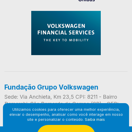
Fundação Grupo Volkswagen
Sede: Via Anchieta, Km 23,5 CPI: 8211 - Bairro
Demarchi, São Bernardo do Campo (SP) - CEP:
Utilizamos cookies para oferecer uma melhor experiência,
09823-901
elevar o desempenho, analisar como você interage em nosso
site e personalizar o conteúdo.
Saiba mais